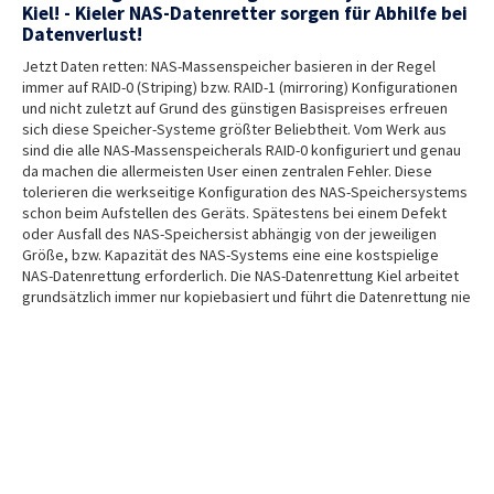
Kiel! - Kieler NAS-Datenretter sorgen für Abhilfe bei
Datenverlust!
Jetzt Daten retten: NAS-Massenspeicher basieren in der Regel
immer auf RAID-0 (Striping) bzw. RAID-1 (mirroring) Konfigurationen
und nicht zuletzt auf Grund des günstigen Basispreises erfreuen
sich diese Speicher-Systeme größter Beliebtheit. Vom Werk aus
sind die alle NAS-Massenspeicherals RAID-0 konfiguriert und genau
da machen die allermeisten User einen zentralen Fehler. Diese
tolerieren die werkseitige Konfiguration des NAS-Speichersystems
schon beim Aufstellen des Geräts. Spätestens bei einem Defekt
oder Ausfall des NAS-Speichersist abhängig von der jeweiligen
Größe, bzw. Kapazität des NAS-Systems eine eine kostspielige
NAS-Datenrettung erforderlich. Die NAS-Datenrettung Kiel arbeitet
grundsätzlich immer nur kopiebasiert und führt die Datenrettung nie
am originalen Medium durch. Der temporäre Arbeitsaufwand für die
Erstellung von sektorbasierten Kopien kann bei großen
Festplattenspeichern von > 1 Terrabyte durchaus 1-2 Arbeitstage in
Anspruch nehmen. Wenden Sie sich im Ernstfall immer an die NAS-
Datenrettung Kiel. Die NAS-Fachleute der NAS-Datenrettung Kiel
helfen Ihnen bei allen anfallenden Fragestellungen hinsichtlich Ihres
defekten NAS-Massenspeichers gerne weiter!