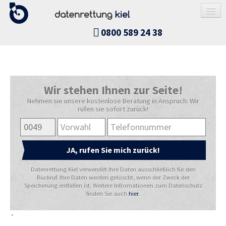
0800 589 24 38
DATENRETTUNG
Wir stehen Ihnen zur Seite!
Nehmen sie unsere kostenlose Beratung in Anspruch: Wir
FESTPLATTE / SSD
rufen sie sofort zurück!
RAID-SYSTEM
NAS-SYSTEM
APPLE-PRODUKTE
Datenrettung Kiel verwendet Ihre Daten ausschließlich für den
USB-STICK / SPEICHERKARTE
Rückruf. Ihre Daten werden gelöscht, wenn der Zweck der
Speicherung entfallen ist. Weitere Informationen zum Datenschutz
HANDY / TABLET
finden Sie auch
hier
.
KOSTEN
´
ABLAUF