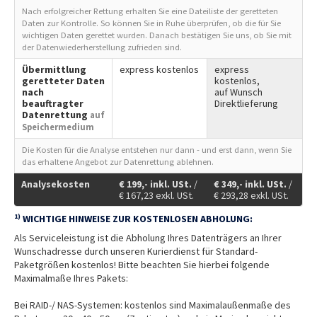
Nach erfolgreicher Rettung erhalten Sie eine Dateiliste der geretteten
Daten zur Kontrolle. So können Sie in Ruhe überprüfen, ob die für Sie
wichtigen Daten gerettet wurden. Danach bestätigen Sie uns, ob Sie mit
der Datenwiederherstellung zufrieden sind.
Übermittlung
express kostenlos
express
geretteter Daten
kostenlos,
nach
auf Wunsch
beauftragter
Direktlieferung
Datenrettung
auf
Speichermedium
Die Kosten für die Analyse entstehen nur dann - und erst dann, wenn Sie
das erhaltene Angebot zur Datenrettung ablehnen.
Analysekosten
€
199,-
inkl. USt.
/
€
349,-
inkl. USt.
/
€
167,23
exkl. USt.
€
293,28
exkl. USt.
1)
WICHTIGE HINWEISE ZUR KOSTENLOSEN ABHOLUNG:
Als Serviceleistung ist die Abholung Ihres Datenträgers an Ihrer
Wunschadresse durch unseren Kurierdienst für Standard-
Paketgrößen kostenlos! Bitte beachten Sie hierbei folgende
Maximalmaße Ihres Pakets:
Bei RAID-/ NAS-Systemen: kostenlos sind Maximalaußenmaße des