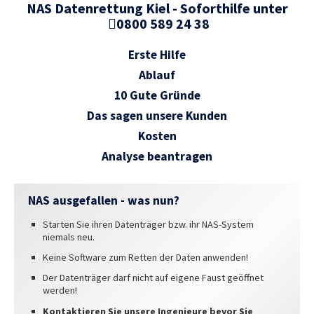
NAS Datenrettung Kiel - Soforthilfe unter
0800 589 24 38
RICHTIG VERPACKEN
REFERENZEN
Erste Hilfe
Ablauf
INFO
10 Gute Gründe
IMPRESSUM
Das sagen unsere Kunden
AGB
Kosten
DATENSCHUTZ
Analyse beantragen
HAFTUNGSAUSSCHLUSS
WIDERRUFSBELEHRUNG
NAS ausgefallen - was nun?
WIDERRUFSFORMULAR
Starten Sie ihren Datenträger bzw. ihr NAS-System
niemals neu.
STANDORTE
Keine Software zum Retten der Daten anwenden!
Der Datenträger darf nicht auf eigene Faust geöffnet
werden!
Kontaktieren Sie unsere Ingenieure bevor Sie