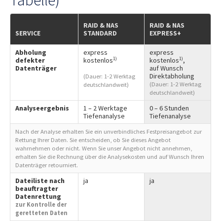
RAID & NAS
RAID & NAS
SERVICE
STANDARD
EXPRESS+
Abholung
express
express
1)
1)
defekter
kostenlos
kostenlos
,
Datenträger
auf Wunsch
Direktabholung
(Dauer: 1-2 Werktag
(Dauer: 1-2 Werktag
deutschlandweit)
deutschlandweit)
Analyseergebnis
1 – 2 Werktage
0 – 6 Stunden
Tiefenanalyse
Tiefenanalyse
Nach der Analyse erhalten Sie ein unverbindliches Festpreisangebot zur
Rettung Ihrer Daten. Sie entscheiden, ob Sie dieses Angebot
wahrnehmen oder nicht. Wenn Sie unser Angebot nicht annehmen,
erhalten Sie die Rechnung über die Analysekosten und auf Wunsch Ihren
Datenträger retourniert.
Dateiliste nach
ja
ja
beauftragter
Datenrettung
zur Kontrolle der
geretteten Daten